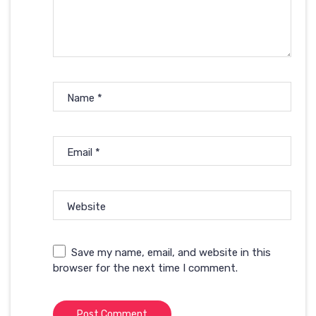
Name
*
Email
*
Website
Save my name, email, and website in this
browser for the next time I comment.