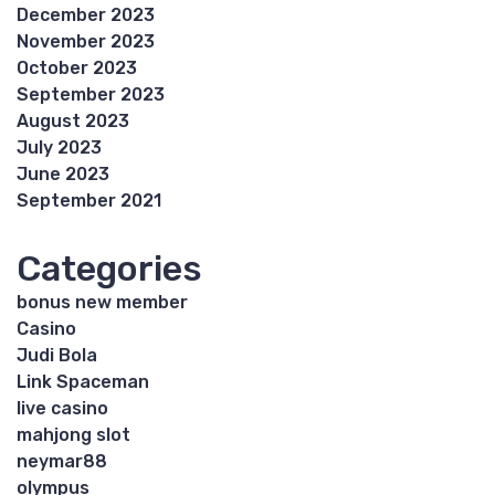
December 2023
November 2023
October 2023
September 2023
August 2023
July 2023
June 2023
September 2021
Categories
bonus new member
Casino
Judi Bola
Link Spaceman
live casino
mahjong slot
neymar88
olympus