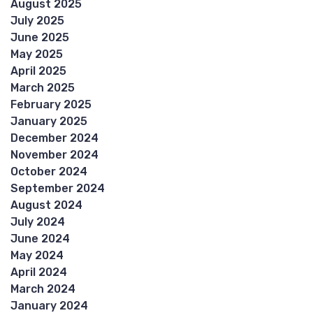
August 2025
July 2025
June 2025
May 2025
April 2025
March 2025
February 2025
January 2025
December 2024
November 2024
October 2024
September 2024
August 2024
July 2024
June 2024
May 2024
April 2024
March 2024
January 2024