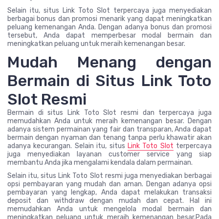
Selain itu, situs Link Toto Slot terpercaya juga menyediakan
berbagai bonus dan promosi menarik yang dapat meningkatkan
peluang kemenangan Anda. Dengan adanya bonus dan promosi
tersebut, Anda dapat memperbesar modal bermain dan
meningkatkan peluang untuk meraih kemenangan besar.
Mudah Menang dengan
Bermain di Situs Link Toto
Slot Resmi
Bermain di situs Link Toto Slot resmi dan terpercaya juga
memudahkan Anda untuk meraih kemenangan besar. Dengan
adanya sistem permainan yang fair dan transparan, Anda dapat
bermain dengan nyaman dan tenang tanpa perlu khawatir akan
adanya kecurangan. Selain itu, situs
Link Toto Slot
terpercaya
juga menyediakan layanan customer service yang siap
membantu Anda jika mengalami kendala dalam permainan.
Selain itu, situs Link Toto Slot resmi juga menyediakan berbagai
opsi pembayaran yang mudah dan aman. Dengan adanya opsi
pembayaran yang lengkap, Anda dapat melakukan transaksi
deposit dan withdraw dengan mudah dan cepat. Hal ini
memudahkan Anda untuk mengelola modal bermain dan
meningkatkan peluang untuk meraih kemenangan besar.Pada