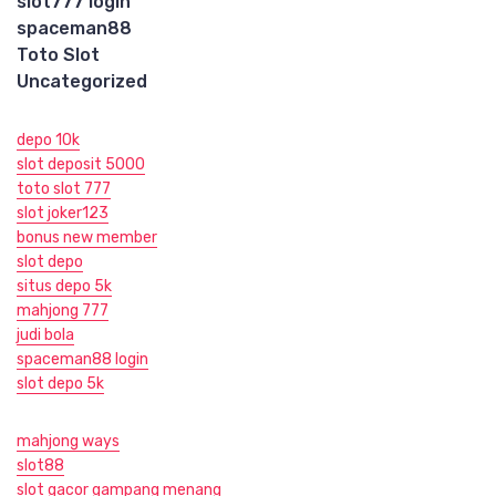
slot777 login
spaceman88
Toto Slot
Uncategorized
depo 10k
slot deposit 5000
toto slot 777
slot joker123
bonus new member
slot depo
situs depo 5k
mahjong 777
judi bola
spaceman88 login
slot depo 5k
mahjong ways
slot88
slot gacor gampang menang