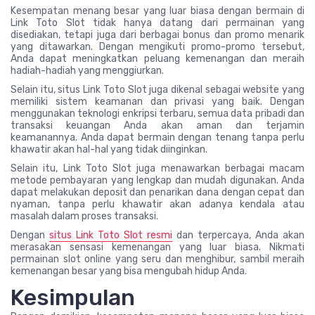
Kesempatan menang besar yang luar biasa dengan bermain di
Link Toto Slot tidak hanya datang dari permainan yang
disediakan, tetapi juga dari berbagai bonus dan promo menarik
yang ditawarkan. Dengan mengikuti promo-promo tersebut,
Anda dapat meningkatkan peluang kemenangan dan meraih
hadiah-hadiah yang menggiurkan.
Selain itu, situs Link Toto Slot juga dikenal sebagai website yang
memiliki sistem keamanan dan privasi yang baik. Dengan
menggunakan teknologi enkripsi terbaru, semua data pribadi dan
transaksi keuangan Anda akan aman dan terjamin
keamanannya. Anda dapat bermain dengan tenang tanpa perlu
khawatir akan hal-hal yang tidak diinginkan.
Selain itu, Link Toto Slot juga menawarkan berbagai macam
metode pembayaran yang lengkap dan mudah digunakan. Anda
dapat melakukan deposit dan penarikan dana dengan cepat dan
nyaman, tanpa perlu khawatir akan adanya kendala atau
masalah dalam proses transaksi.
Dengan
situs Link Toto Slot resmi
dan terpercaya, Anda akan
merasakan sensasi kemenangan yang luar biasa. Nikmati
permainan slot online yang seru dan menghibur, sambil meraih
kemenangan besar yang bisa mengubah hidup Anda.
Kesimpulan