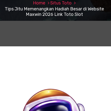
Home
Situs Toto
Tips Jitu Memenangkan Hadiah Besar di Website
Maxwin 2026 Link Toto Slot