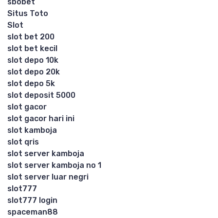
sbobet
Situs Toto
Slot
slot bet 200
slot bet kecil
slot depo 10k
slot depo 20k
slot depo 5k
slot deposit 5000
slot gacor
slot gacor hari ini
slot kamboja
slot qris
slot server kamboja
slot server kamboja no 1
slot server luar negri
slot777
slot777 login
spaceman88