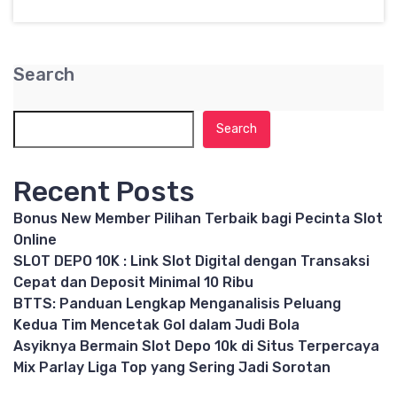
Search
Search
Recent Posts
Bonus New Member Pilihan Terbaik bagi Pecinta Slot
Online
SLOT DEPO 10K : Link Slot Digital dengan Transaksi
Cepat dan Deposit Minimal 10 Ribu
BTTS: Panduan Lengkap Menganalisis Peluang
Kedua Tim Mencetak Gol dalam Judi Bola
Asyiknya Bermain Slot Depo 10k di Situs Terpercaya
Mix Parlay Liga Top yang Sering Jadi Sorotan