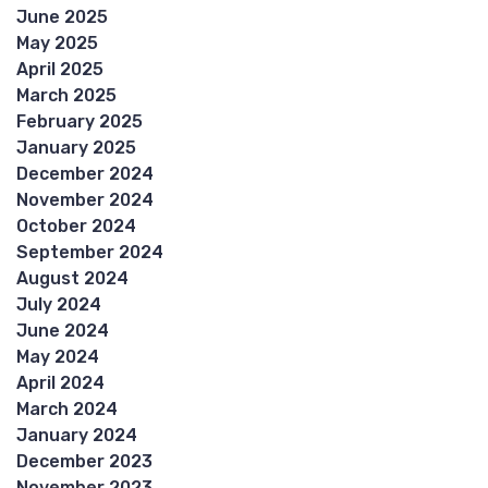
June 2025
May 2025
April 2025
March 2025
February 2025
January 2025
December 2024
November 2024
October 2024
September 2024
August 2024
July 2024
June 2024
May 2024
April 2024
March 2024
January 2024
December 2023
November 2023