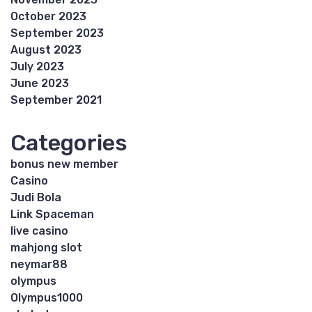
October 2023
September 2023
August 2023
July 2023
June 2023
September 2021
Categories
bonus new member
Casino
Judi Bola
Link Spaceman
live casino
mahjong slot
neymar88
olympus
Olympus1000