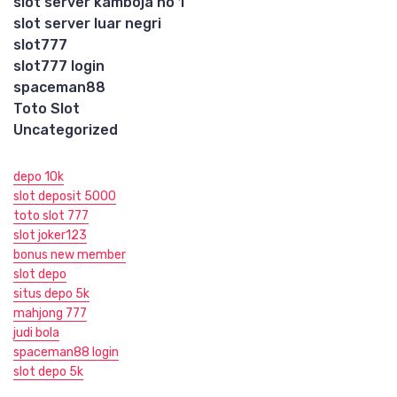
slot server kamboja no 1
slot server luar negri
slot777
slot777 login
spaceman88
Toto Slot
Uncategorized
depo 10k
slot deposit 5000
toto slot 777
slot joker123
bonus new member
slot depo
situs depo 5k
mahjong 777
judi bola
spaceman88 login
slot depo 5k