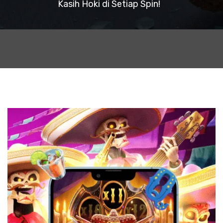
Kasih Hoki di Setiap Spin!