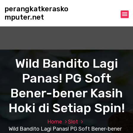
S
perangkatkerasko
k
mputer.net
i
p
t
o
c
o
n
Wild Bandito Lagi
t
e
Panas! PG Soft
n
t
Bener-bener Kasih
Hoki di Setiap Spin!
Home
Slot
Wild Bandito Lagi Panas! PG Soft Bener-bener