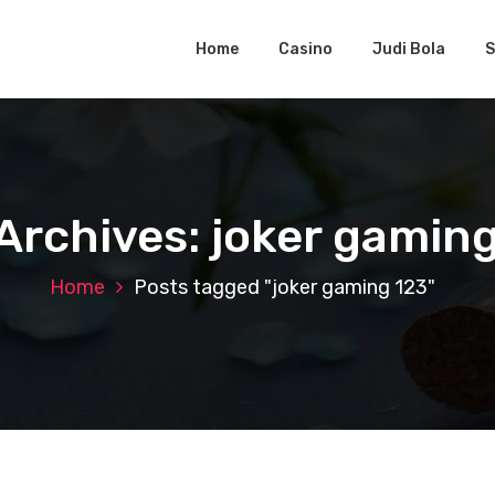
Home
Casino
Judi Bola
S
Archives: joker gamin
Home
Posts tagged "joker gaming 123"