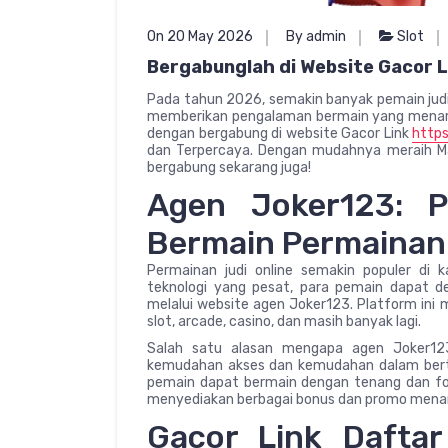
On 20 May 2026
By admin
Slot
Bergabunglah di Website Gacor 
Pada tahun 2026, semakin banyak pemain judi
memberikan pengalaman bermain yang menarik
dengan bergabung di website Gacor Link
https
dan Terpercaya. Dengan mudahnya meraih M
bergabung sekarang juga!
Agen Joker123: P
Bermain Permainan
Permainan judi online semakin populer di
teknologi yang pesat, para pemain dapat d
melalui website agen Joker123. Platform in
slot, arcade, casino, dan masih banyak lagi.
Salah satu alasan mengapa agen Joker123
kemudahan akses dan kemudahan dalam bertr
pemain dapat bermain dengan tenang dan fok
menyediakan berbagai bonus dan promo menarik
Gacor Link Dafta