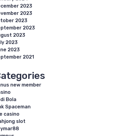
ecember 2023
ovember 2023
tober 2023
eptember 2023
gust 2023
ly 2023
ne 2023
ptember 2021
ategories
onus new member
sino
di Bola
nk Spaceman
ve casino
hjong slot
eymar88
ympus