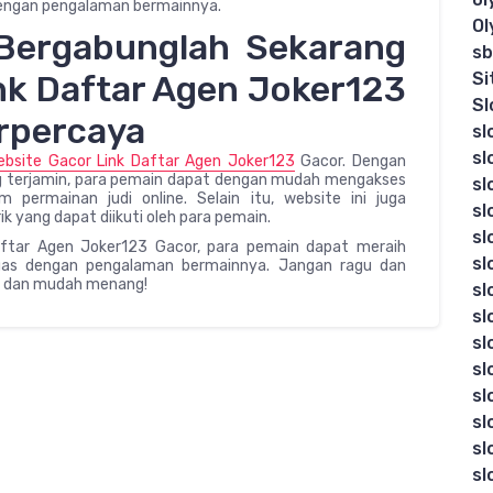
dengan pengalaman bermainnya.
Ol
Bergabunglah Sekarang
sb
Si
ink Daftar Agen Joker123
Sl
rpercaya
sl
sl
ebsite Gacor Link Daftar Agen Joker123
Gacor. Dengan
g terjamin, para pemain dapat dengan mudah mengakses
sl
permainan judi online. Selain itu, website ini juga
sl
yang dapat diikuti oleh para pemain.
sl
aftar Agen Joker123 Gacor, para pemain dapat meraih
sl
s dengan pengalaman bermainnya. Jangan ragu dan
n dan mudah menang!
sl
sl
sl
sl
sl
sl
sl
sl