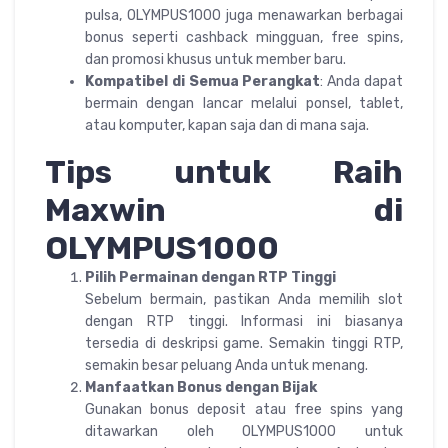
pulsa, OLYMPUS1000 juga menawarkan berbagai
bonus seperti cashback mingguan, free spins,
dan promosi khusus untuk member baru.
Kompatibel di Semua Perangkat
: Anda dapat
bermain dengan lancar melalui ponsel, tablet,
atau komputer, kapan saja dan di mana saja.
Tips untuk Raih
Maxwin di
OLYMPUS1000
Pilih Permainan dengan RTP Tinggi
Sebelum bermain, pastikan Anda memilih slot
dengan RTP tinggi. Informasi ini biasanya
tersedia di deskripsi game. Semakin tinggi RTP,
semakin besar peluang Anda untuk menang.
Manfaatkan Bonus dengan Bijak
Gunakan bonus deposit atau free spins yang
ditawarkan oleh OLYMPUS1000 untuk