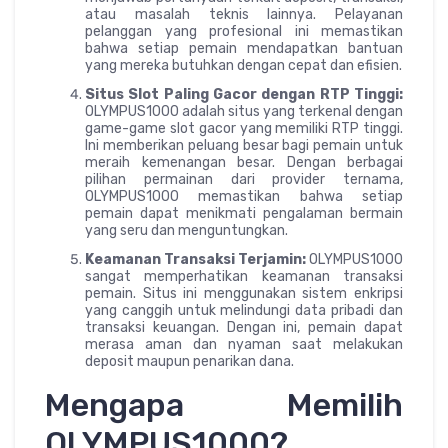
atau masalah teknis lainnya. Pelayanan
pelanggan yang profesional ini memastikan
bahwa setiap pemain mendapatkan bantuan
yang mereka butuhkan dengan cepat dan efisien.
Situs Slot Paling Gacor dengan RTP Tinggi:
OLYMPUS1000 adalah situs yang terkenal dengan
game-game slot gacor yang memiliki RTP tinggi.
Ini memberikan peluang besar bagi pemain untuk
meraih kemenangan besar. Dengan berbagai
pilihan permainan dari provider ternama,
OLYMPUS1000 memastikan bahwa setiap
pemain dapat menikmati pengalaman bermain
yang seru dan menguntungkan.
Keamanan Transaksi Terjamin:
OLYMPUS1000
sangat memperhatikan keamanan transaksi
pemain. Situs ini menggunakan sistem enkripsi
yang canggih untuk melindungi data pribadi dan
transaksi keuangan. Dengan ini, pemain dapat
merasa aman dan nyaman saat melakukan
deposit maupun penarikan dana.
Mengapa Memilih
OLYMPUS1000?