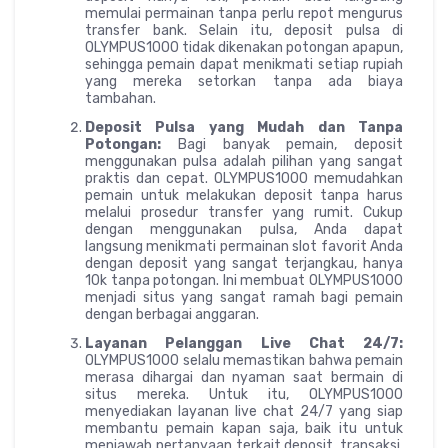
memulai permainan tanpa perlu repot mengurus
transfer bank. Selain itu, deposit pulsa di
OLYMPUS1000 tidak dikenakan potongan apapun,
sehingga pemain dapat menikmati setiap rupiah
yang mereka setorkan tanpa ada biaya
tambahan.
Deposit Pulsa yang Mudah dan Tanpa
Potongan:
Bagi banyak pemain, deposit
menggunakan pulsa adalah pilihan yang sangat
praktis dan cepat. OLYMPUS1000 memudahkan
pemain untuk melakukan deposit tanpa harus
melalui prosedur transfer yang rumit. Cukup
dengan menggunakan pulsa, Anda dapat
langsung menikmati permainan slot favorit Anda
dengan deposit yang sangat terjangkau, hanya
10k tanpa potongan. Ini membuat OLYMPUS1000
menjadi situs yang sangat ramah bagi pemain
dengan berbagai anggaran.
Layanan Pelanggan Live Chat 24/7:
OLYMPUS1000 selalu memastikan bahwa pemain
merasa dihargai dan nyaman saat bermain di
situs mereka. Untuk itu, OLYMPUS1000
menyediakan layanan live chat 24/7 yang siap
membantu pemain kapan saja, baik itu untuk
menjawab pertanyaan terkait deposit, transaksi,