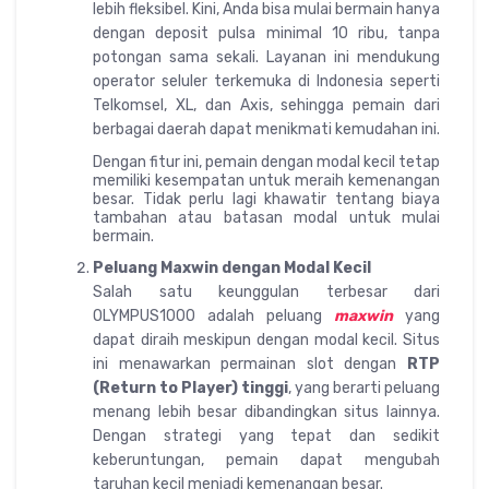
lebih fleksibel. Kini, Anda bisa mulai bermain hanya
dengan deposit pulsa minimal 10 ribu, tanpa
potongan sama sekali. Layanan ini mendukung
operator seluler terkemuka di Indonesia seperti
Telkomsel, XL, dan Axis, sehingga pemain dari
berbagai daerah dapat menikmati kemudahan ini.
Dengan fitur ini, pemain dengan modal kecil tetap
memiliki kesempatan untuk meraih kemenangan
besar. Tidak perlu lagi khawatir tentang biaya
tambahan atau batasan modal untuk mulai
bermain.
Peluang Maxwin dengan Modal Kecil
Salah satu keunggulan terbesar dari
OLYMPUS1000 adalah peluang
maxwin
yang
dapat diraih meskipun dengan modal kecil. Situs
ini menawarkan permainan slot dengan
RTP
(Return to Player) tinggi
, yang berarti peluang
menang lebih besar dibandingkan situs lainnya.
Dengan strategi yang tepat dan sedikit
keberuntungan, pemain dapat mengubah
taruhan kecil menjadi kemenangan besar.