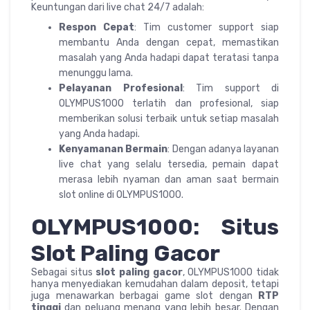
Keuntungan dari live chat 24/7 adalah:
Respon Cepat
: Tim customer support siap
membantu Anda dengan cepat, memastikan
masalah yang Anda hadapi dapat teratasi tanpa
menunggu lama.
Pelayanan Profesional
: Tim support di
OLYMPUS1000 terlatih dan profesional, siap
memberikan solusi terbaik untuk setiap masalah
yang Anda hadapi.
Kenyamanan Bermain
: Dengan adanya layanan
live chat yang selalu tersedia, pemain dapat
merasa lebih nyaman dan aman saat bermain
slot online di OLYMPUS1000.
OLYMPUS1000: Situs
Slot Paling Gacor
Sebagai situs
slot paling gacor
, OLYMPUS1000 tidak
hanya menyediakan kemudahan dalam deposit, tetapi
juga menawarkan berbagai game slot dengan
RTP
tinggi
dan peluang menang yang lebih besar. Dengan