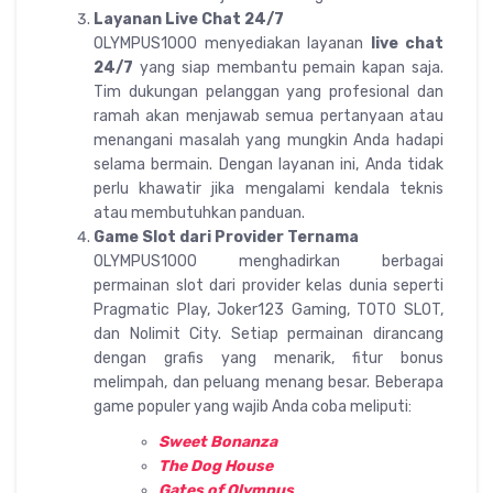
Layanan Live Chat 24/7
OLYMPUS1000 menyediakan layanan
live chat
24/7
yang siap membantu pemain kapan saja.
Tim dukungan pelanggan yang profesional dan
ramah akan menjawab semua pertanyaan atau
menangani masalah yang mungkin Anda hadapi
selama bermain. Dengan layanan ini, Anda tidak
perlu khawatir jika mengalami kendala teknis
atau membutuhkan panduan.
Game Slot dari Provider Ternama
OLYMPUS1000 menghadirkan berbagai
permainan slot dari provider kelas dunia seperti
Pragmatic Play, Joker123 Gaming, TOTO SLOT,
dan Nolimit City. Setiap permainan dirancang
dengan grafis yang menarik, fitur bonus
melimpah, dan peluang menang besar. Beberapa
game populer yang wajib Anda coba meliputi:
Sweet Bonanza
The Dog House
Gates of Olympus