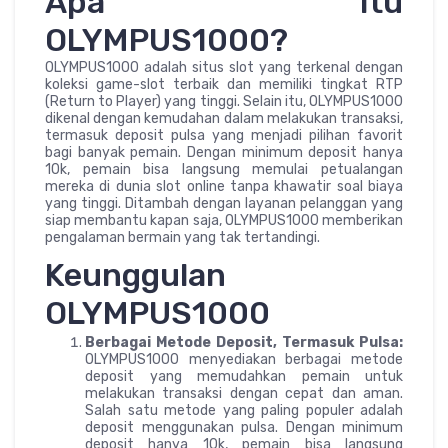
Apa Itu
OLYMPUS1000?
OLYMPUS1000 adalah situs slot yang terkenal dengan
koleksi game-slot terbaik dan memiliki tingkat RTP
(Return to Player) yang tinggi. Selain itu, OLYMPUS1000
dikenal dengan kemudahan dalam melakukan transaksi,
termasuk deposit pulsa yang menjadi pilihan favorit
bagi banyak pemain. Dengan minimum deposit hanya
10k, pemain bisa langsung memulai petualangan
mereka di dunia slot online tanpa khawatir soal biaya
yang tinggi. Ditambah dengan layanan pelanggan yang
siap membantu kapan saja, OLYMPUS1000 memberikan
pengalaman bermain yang tak tertandingi.
Keunggulan
OLYMPUS1000
Berbagai Metode Deposit, Termasuk Pulsa:
OLYMPUS1000 menyediakan berbagai metode
deposit yang memudahkan pemain untuk
melakukan transaksi dengan cepat dan aman.
Salah satu metode yang paling populer adalah
deposit menggunakan pulsa. Dengan minimum
deposit hanya 10k, pemain bisa langsung