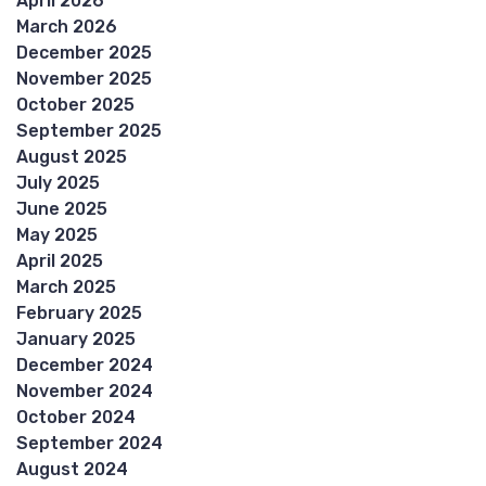
April 2026
March 2026
December 2025
November 2025
October 2025
September 2025
August 2025
July 2025
June 2025
May 2025
April 2025
March 2025
February 2025
January 2025
December 2024
November 2024
October 2024
September 2024
August 2024