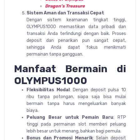
Dragon’s Treasure
Sistem Aman dan Transaksi Cepat
Dengan sistem keamanan tingkat tinggi,
OLYMPUS1000 memastikan data pribadi dan
transaksi Anda terlindungi dengan baik. Proses
deposit dan penarikan pun sangat cepat,
sehingga Anda dapat fokus menikmati
permainan tanpa gangguan.
Manfaat Bermain di
OLYMPUS1000
Fleksibilitas Modal
: Dengan deposit pulsa 10
ribu tanpa potongan, siapa saja bisa mulai
bermain tanpa harus mengeluarkan banyak
biaya.
Peluang Besar untuk Pemain Baru
: RTP
tinggi pada permainan slot memberi peluang
lebih besar untuk menang, bahkan bagi pemula.
Bonus dan Promosi Menarik
: Selain deposit