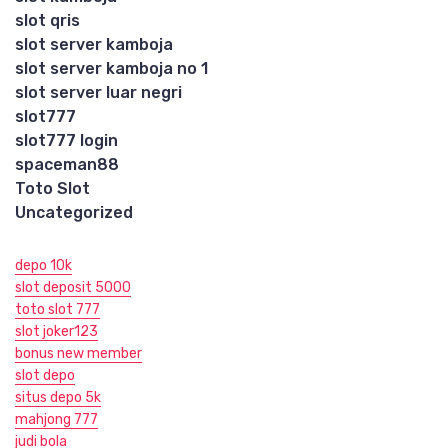
slot qris
slot server kamboja
slot server kamboja no 1
slot server luar negri
slot777
slot777 login
spaceman88
Toto Slot
Uncategorized
depo 10k
slot deposit 5000
toto slot 777
slot joker123
bonus new member
slot depo
situs depo 5k
mahjong 777
judi bola