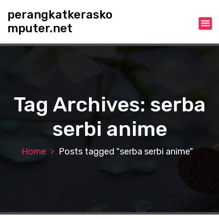
S
perangkatkerasko
k
mputer.net
i
p
t
o
c
o
n
Tag Archives: serba
t
e
serbi anime
n
t
Home
Posts tagged "serba serbi anime"