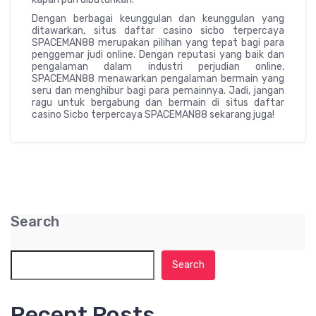
Dengan berbagai keunggulan dan keunggulan yang
ditawarkan, situs daftar casino sicbo terpercaya
SPACEMAN88 merupakan pilihan yang tepat bagi para
penggemar judi online. Dengan reputasi yang baik dan
pengalaman dalam industri perjudian online,
SPACEMAN88 menawarkan pengalaman bermain yang
seru dan menghibur bagi para pemainnya. Jadi, jangan
ragu untuk bergabung dan bermain di situs daftar
casino Sicbo terpercaya SPACEMAN88 sekarang juga!
Search
Search
Recent Posts