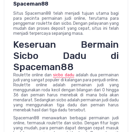
Spaceman88
Situs Spaceman88 telah menjadi tujuan utama bagi
para pecinta permainan judi online, terutama para
penggemar roulette dan sicbo. Dengan pelayanan yang
mudah dan proses deposit yang cepat, situs ini telah
menjadi terpercaya sepanjang masa.
Keseruan Bermain
Sicbo Dadu di
Spaceman88
Roulette online dan
sicbo dadu
adalah dua permainan
judi yang sangat populer di kalangan para penjudi online.
Roulette online adalah permainan judi yang
menggunakan roda kecil dengan bilangan dari 0 hingga
36 dan pemain harus menebak di mana bola akan
mendarat. Sedangkan sicbo adalah permainan judi dadu
yang menggunakan tiga dadu dan pemain harus
menebak hasil dari tiga dadu tersebut.
Spaceman88 menawarkan berbagai permainan judi
online, termasuk roulette dan sicbo. Dengan fitur login
yang mudah, para pemain dapat dengan cepat masuk