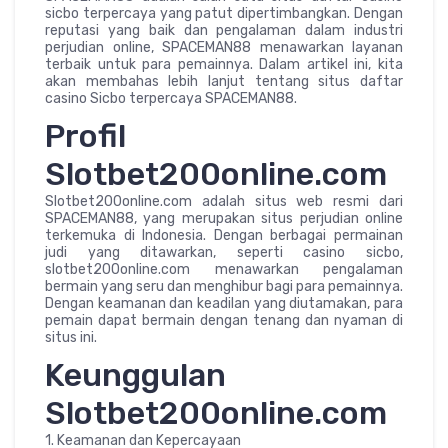
sicbo terpercaya yang patut dipertimbangkan. Dengan
reputasi yang baik dan pengalaman dalam industri
perjudian online, SPACEMAN88 menawarkan layanan
terbaik untuk para pemainnya. Dalam artikel ini, kita
akan membahas lebih lanjut tentang situs daftar
casino Sicbo terpercaya SPACEMAN88.
Profil
Slotbet200online.com
Slotbet200online.com adalah situs web resmi dari
SPACEMAN88, yang merupakan situs perjudian online
terkemuka di Indonesia. Dengan berbagai permainan
judi yang ditawarkan, seperti casino sicbo,
slotbet200online.com menawarkan pengalaman
bermain yang seru dan menghibur bagi para pemainnya.
Dengan keamanan dan keadilan yang diutamakan, para
pemain dapat bermain dengan tenang dan nyaman di
situs ini.
Keunggulan
Slotbet200online.com
1. Keamanan dan Kepercayaan