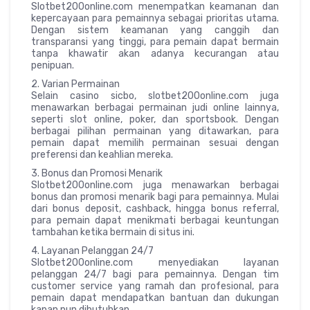
Slotbet200online.com menempatkan keamanan dan
kepercayaan para pemainnya sebagai prioritas utama.
Dengan sistem keamanan yang canggih dan
transparansi yang tinggi, para pemain dapat bermain
tanpa khawatir akan adanya kecurangan atau
penipuan.
2. Varian Permainan
Selain casino sicbo, slotbet200online.com juga
menawarkan berbagai permainan judi online lainnya,
seperti slot online, poker, dan sportsbook. Dengan
berbagai pilihan permainan yang ditawarkan, para
pemain dapat memilih permainan sesuai dengan
preferensi dan keahlian mereka.
3. Bonus dan Promosi Menarik
Slotbet200online.com juga menawarkan berbagai
bonus dan promosi menarik bagi para pemainnya. Mulai
dari bonus deposit, cashback, hingga bonus referral,
para pemain dapat menikmati berbagai keuntungan
tambahan ketika bermain di situs ini.
4. Layanan Pelanggan 24/7
Slotbet200online.com menyediakan layanan
pelanggan 24/7 bagi para pemainnya. Dengan tim
customer service yang ramah dan profesional, para
pemain dapat mendapatkan bantuan dan dukungan
kapan pun dibutuhkan.