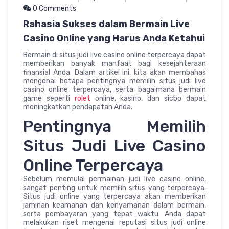
0 Comments
Rahasia Sukses dalam Bermain Live
Casino Online yang Harus Anda Ketahui
Bermain di situs judi live casino online terpercaya dapat
memberikan banyak manfaat bagi kesejahteraan
finansial Anda. Dalam artikel ini, kita akan membahas
mengenai betapa pentingnya memilih situs judi live
casino online terpercaya, serta bagaimana bermain
game seperti
rolet
online, kasino, dan sicbo dapat
meningkatkan pendapatan Anda.
Pentingnya Memilih
Situs Judi Live Casino
Online Terpercaya
Sebelum memulai permainan judi live casino online,
sangat penting untuk memilih situs yang terpercaya.
Situs judi online yang terpercaya akan memberikan
jaminan keamanan dan kenyamanan dalam bermain,
serta pembayaran yang tepat waktu. Anda dapat
melakukan riset mengenai reputasi situs judi online