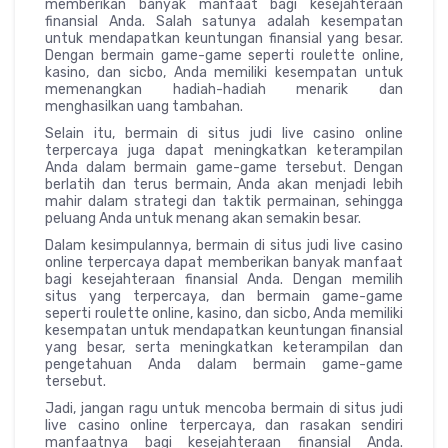
memberikan banyak manfaat bagi kesejahteraan
finansial Anda. Salah satunya adalah kesempatan
untuk mendapatkan keuntungan finansial yang besar.
Dengan bermain game-game seperti roulette online,
kasino, dan sicbo, Anda memiliki kesempatan untuk
memenangkan hadiah-hadiah menarik dan
menghasilkan uang tambahan.
Selain itu, bermain di situs judi live casino online
terpercaya juga dapat meningkatkan keterampilan
Anda dalam bermain game-game tersebut. Dengan
berlatih dan terus bermain, Anda akan menjadi lebih
mahir dalam strategi dan taktik permainan, sehingga
peluang Anda untuk menang akan semakin besar.
Dalam kesimpulannya, bermain di situs judi live casino
online terpercaya dapat memberikan banyak manfaat
bagi kesejahteraan finansial Anda. Dengan memilih
situs yang terpercaya, dan bermain game-game
seperti roulette online, kasino, dan sicbo, Anda memiliki
kesempatan untuk mendapatkan keuntungan finansial
yang besar, serta meningkatkan keterampilan dan
pengetahuan Anda dalam bermain game-game
tersebut.
Jadi, jangan ragu untuk mencoba bermain di situs judi
live casino online terpercaya, dan rasakan sendiri
manfaatnya bagi kesejahteraan finansial Anda.