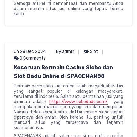
Semoga artikel ini bermanfaat dan membantu Anda
dalam memilih situs judi online yang tepat. Terima
kasih.
On 28 Dec 2024
By admin
Slot
0 Comments
Keseruan Bermain Casino Sicbo dan
Slot Dadu Online di SPACEMAN88
Bermain permainan judi online telah menjadi aktivitas
yang sangat populer di kalangan masyarakat,
terutama di Indonesia. Salah satu permainan judi yang
diminati adalah
https://www.sicbodadu.com/
yang
merupakan permainan dadu yang seru dan menghibur.
Namun, tidak semua situs daftar casino sicbo dapat
dipercaya dan aman. Oleh karena itu, penting untuk
mencari situs yang terpercaya dan terjamin
keamanannya.
SPACEMAN88 adalah salah satu situs daftar casino