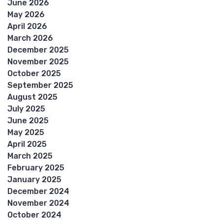
June 2026
May 2026
April 2026
March 2026
December 2025
November 2025
October 2025
September 2025
August 2025
July 2025
June 2025
May 2025
April 2025
March 2025
February 2025
January 2025
December 2024
November 2024
October 2024