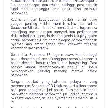
ke dalam permainan dan mulai bertaruh. Proses deposit
juga sangat cepat dan efisien, sehingga para pemain
tidak perlu menunggu lama untuk bisa memulai
permainan.
Keamanan dan kepercayaan adalah hal-hal yang
sangat penting ketika memilih situs judi online.
Spaceman88 telah terbukti menjadi situs terpercaya
sepanjang masa, dengan menyediakan perlindungan
data pribadi para pemain dan menjamin fair play dalam
setiap permainan. Para pemain dapat bermain dengan
nyaman dan aman tanpa perlu khawatir tentang
keamanan data mereka.
Selain itu, Spaceman88 juga menawarkan berbagai
bonus dan promosi menarik bagi para pemain, termasuk
bonus deposit, bonus referral, dan banyak lagi. Para
pemain dapat memanfaatkan bonus ini untuk
meningkatkan peluang menang mereka dalam
permainan.
Dengan reputasi yang baik dan pelayanan yang
memuaskan, Spaceman88 telah menjadi pilihan utama
bagi para penggemar judi online. Para pemain dapat
menikmati berbagai permainan judi online, termasuk
roulette dan sicbo, dengan nyaman dan aman di situs
ini.