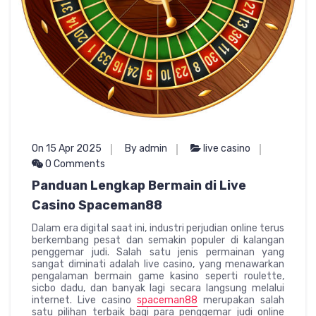
On 15 Apr 2025
By admin
live casino
0 Comments
Panduan Lengkap Bermain di Live
Casino Spaceman88
Dalam era digital saat ini, industri perjudian online terus
berkembang pesat dan semakin populer di kalangan
penggemar judi. Salah satu jenis permainan yang
sangat diminati adalah live casino, yang menawarkan
pengalaman bermain game kasino seperti roulette,
sicbo dadu, dan banyak lagi secara langsung melalui
internet. Live casino
spaceman88
merupakan salah
satu pilihan terbaik bagi para penggemar judi online