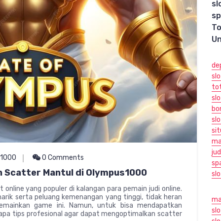
sl
s
To
Un
de
sl
to
sl
bo
sl
si
ma
jud
s1000
0 Comments
sp
n Scatter Mantul di Olympus1000
sl
nline yang populer di kalangan para pemain judi online.
arik serta peluang kemenangan yang tinggi, tidak heran
ma
memainkan game ini. Namun, untuk bisa mendapatkan
sl
pa tips profesional agar dapat mengoptimalkan scatter