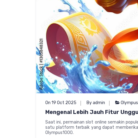
On 19 Oct 2025
By admin
Olympu
Mengenal Lebih Jauh Fitur Ungg
Saat ini, permainan slot online semakin popul
satu platform terbaik yang dapat memberik
Olympus1000.