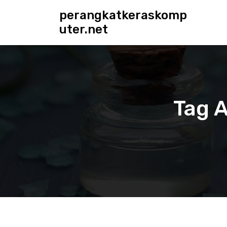
S
perangkatkeraskomp
k
uter.net
i
p
t
o
c
o
n
Tag 
t
e
n
t