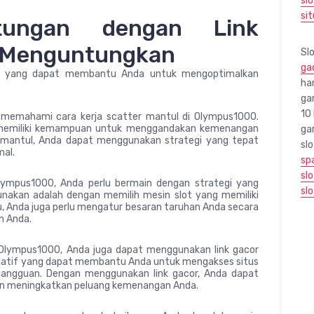
sl
sit
tungan dengan Link
 Menguntungkan
Sl
ga
onal yang dapat membantu Anda untuk mengoptimalkan
har
ga
10
 memahami cara kerja scatter mantul di Olympus1000.
g memiliki kemampuan untuk menggandakan kemenangan
ga
 mantul, Anda dapat menggunakan strategi yang tepat
sl
al.
sp
slo
lympus1000, Anda perlu bermain dengan strategi yang
sl
unakan adalah dengan memilih mesin slot yang memiliki
itu, Anda juga perlu mengatur besaran taruhan Anda secara
n Anda.
lympus1000, Anda juga dapat menggunakan link gacor
rnatif yang dapat membantu Anda untuk mengakses situs
angguan. Dengan menggunakan link gacor, Anda dapat
n meningkatkan peluang kemenangan Anda.