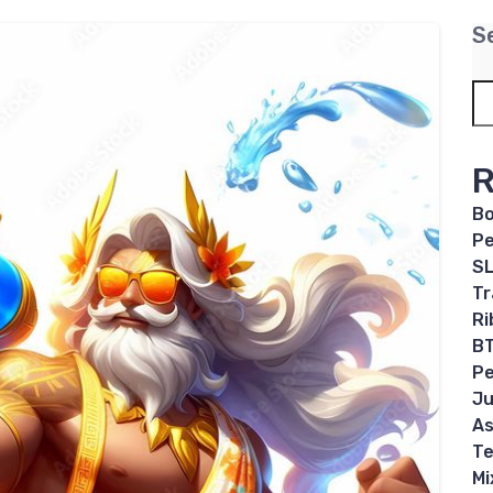
S
R
Bo
Pe
SL
Tr
Ri
BT
Pe
Ju
As
Te
Mi