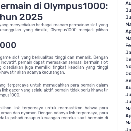
ermain di Olympus1000:
Au
Ju
Tahun 2025
Ju
Ma
 yang menyediakan berbagai macam permainan slot yang
eunggulan yang dimiliki, Olympus1000 menjadi pilihan
Ap
Ma
1000
Fe
Ja
me slot yang berkualitas tinggi dan menarik. Dengan
D
 inovatif, pemain dapat merasakan sensasi bermain slot
N
 disediakan juga memiliki tingkat keadilan yang tinggi
hawatir akan adanya kecurangan.
Oc
S
yang terpercaya untuk memudahkan para pemain dalam
Au
 link gacor yang selalu aktif, pemain tidak perlu khawatir
Ju
ympus1000.
Ju
pilihan link terpercaya untuk memastikan bahwa para
Ma
 aman dan nyaman. Dengan adanya link terpercaya, para
Ap
 data pribadi maupun keuangan mereka saat bermain di
Ma
Ja