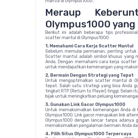
mantul di Olympus1000.
Meraup Keberun
Olympus1000 yang
Berikut ini adalah beberapa tips profesi
scatter mantul di Olympus1000:
1. Memahami Cara Kerja Scatter Mantul
Sebelum memulai permainan, penting untuk
Scatter mantul adalah simbol khusus yan
Anda. Dengan memahami cara kerja scatter
untuk mendapatkan kemenangan yang maksim
2. Bermain Dengan Strategi yang Tepat
Untuk mengoptimalkan scatter mantul di O
tepat. Salah satu strategi yang bisa Anda g
tingkat RTP (Return to Player) tinggi. Selain 
bijak untuk meningkatkan peluang kemenanga
3. Gunakan Link Gacor Olympus1000
Untuk memaksimalkan kemenangan Anda di O
Olympus1000. Link gacor merupakan link alte
Olympus1000 dengan lancar tanpa adanya g
memaksimalkan pengalaman bermain Anda da
4. Pilih Situs Olympus1000 Terpercaya