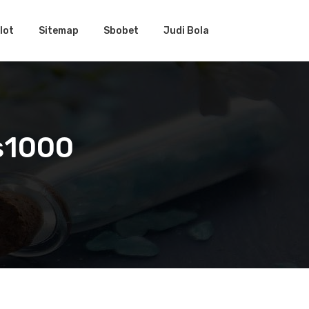
lot
Sitemap
Sbobet
Judi Bola
s1000