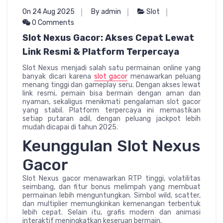
On 24 Aug 2025
By admin
Slot
0 Comments
Slot Nexus Gacor: Akses Cepat Lewat
Link Resmi & Platform Terpercaya
Slot Nexus menjadi salah satu permainan online yang
banyak dicari karena
slot gacor
menawarkan peluang
menang tinggi dan gameplay seru. Dengan akses lewat
link resmi, pemain bisa bermain dengan aman dan
nyaman, sekaligus menikmati pengalaman slot gacor
yang stabil. Platform terpercaya ini memastikan
setiap putaran adil, dengan peluang jackpot lebih
mudah dicapai di tahun 2025.
Keunggulan Slot Nexus
Gacor
Slot Nexus gacor menawarkan RTP tinggi, volatilitas
seimbang, dan fitur bonus melimpah yang membuat
permainan lebih menguntungkan. Simbol wild, scatter,
dan multiplier memungkinkan kemenangan terbentuk
lebih cepat. Selain itu, grafis modern dan animasi
interaktif meningkatkan keseruan bermain.