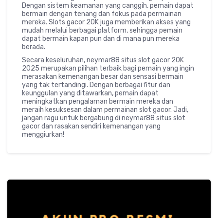
Dengan sistem keamanan yang canggih, pemain dapat
bermain dengan tenang dan fokus pada permainan
mereka. Slots gacor 20K juga memberikan akses yang
mudah melalui berbagai platform, sehingga pemain
dapat bermain kapan pun dan di mana pun mereka
berada.
Secara keseluruhan, neymar88 situs slot gacor 20K
2025 merupakan pilihan terbaik bagi pemain yang ingin
merasakan kemenangan besar dan sensasi bermain
yang tak tertandingi. Dengan berbagai fitur dan
keunggulan yang ditawarkan, pemain dapat
meningkatkan pengalaman bermain mereka dan
meraih kesuksesan dalam permainan slot gacor. Jadi,
jangan ragu untuk bergabung di neymar88 situs slot
gacor dan rasakan sendiri kemenangan yang
menggiurkan!