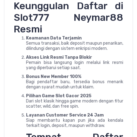
Keunggulan Daftar di
Slot777 Neymar88
Resmi
Keamanan Data Terjamin
Semua transaksi, baik deposit maupun penarikan,
dilindungi dengan sistem enkripsi modern.
Akses Link Resmi Tanpa Blokir
Pemain bisa langsung login melalui link resmi
yang diperbarui setiap saat.
Bonus New Member 100%
Bagi pendaftar baru, tersedia bonus menarik
dengan syarat mudah untuk klaim.
Pilihan Game Slot Gacor 2025
Dari slot klasik hingga game modern dengan fitur
scatter, wild, dan free spin.
Layanan Customer Service 24 Jam
Siap membantu kapan pun jika ada kendala
terkait login, deposit, maupun withdraw.