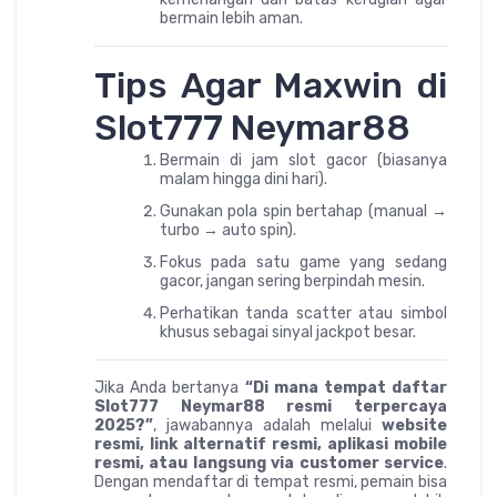
bermain lebih aman.
Tips Agar Maxwin di
Slot777 Neymar88
Bermain di jam slot gacor (biasanya
malam hingga dini hari).
Gunakan pola spin bertahap (manual →
turbo → auto spin).
Fokus pada satu game yang sedang
gacor, jangan sering berpindah mesin.
Perhatikan tanda scatter atau simbol
khusus sebagai sinyal jackpot besar.
Jika Anda bertanya
“Di mana tempat daftar
Slot777 Neymar88 resmi terpercaya
2025?”
, jawabannya adalah melalui
website
resmi, link alternatif resmi, aplikasi mobile
resmi, atau langsung via customer service
.
Dengan mendaftar di tempat resmi, pemain bisa