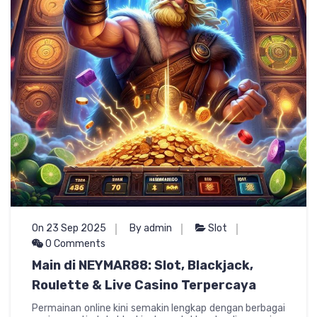
On 23 Sep 2025
By admin
Slot
0 Comments
Main di NEYMAR88: Slot, Blackjack,
Roulette & Live Casino Terpercaya
Permainan online kini semakin lengkap dengan berbagai