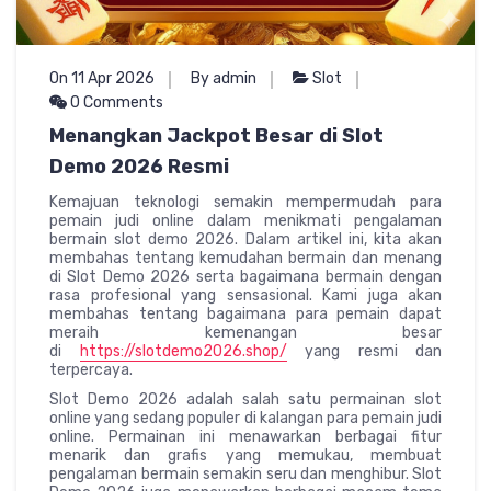
On 11 Apr 2026
By admin
Slot
0 Comments
Menangkan Jackpot Besar di Slot
Demo 2026 Resmi
Kemajuan teknologi semakin mempermudah para
pemain judi online dalam menikmati pengalaman
bermain slot demo 2026. Dalam artikel ini, kita akan
membahas tentang kemudahan bermain dan menang
di Slot Demo 2026 serta bagaimana bermain dengan
rasa profesional yang sensasional. Kami juga akan
membahas tentang bagaimana para pemain dapat
meraih kemenangan besar
di
https://slotdemo2026.shop/
yang resmi dan
terpercaya.
Slot Demo 2026 adalah salah satu permainan slot
online yang sedang populer di kalangan para pemain judi
online. Permainan ini menawarkan berbagai fitur
menarik dan grafis yang memukau, membuat
pengalaman bermain semakin seru dan menghibur. Slot