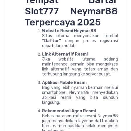
Tempat Daftar
Slot777 Neymar88
Terpercaya 2025
Website Resmi Neymar88
Situs utama menyediakan tombol
“Daftar”
dengan proses registrasi
cepat dan mudah.
Link Alternatif Resmi
Jika website utama sedang
maintenance, pemain bisa mengakses
link alternatif yang tetap aman dan
terhubung langsung ke server pusat.
Aplikasi Mobile Resmi
Bagi yang lebih nyaman bermain melalui
smartphone, Neymar88 menyediakan
aplikasi resmi yang bisa diunduh
langsung.
Rekomendasi Agen Resmi
Beberapa agen mitra resmi Neymar88
juga menyediakan layanan daftar akun
baru, namun pastikan selalu mengecek
keasliannya.