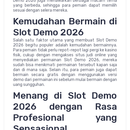
Demo 2026 juga menawarkan berbagai macam tema
yang berbeda, sehingga para pemain dapat memilih
sesuai dengan selera mereka.
Kemudahan Bermain di
Slot Demo 2026
Salah satu faktor utama yang membuat Slot Demo
2026 begitu populer adalah kemudahan bermainnya.
Para pemain tidak perlu repot-repot lagi pergi ke kasino
fisik, cukup dengan mengakses situs judi online yang
menyediakan permainan Slot Demo 2026, mereka
sudah bisa menikmati permainan tersebut kapan saja
dan di mana saja. Selain itu, para pemain juga dapat
bermain secara gratis dengan menggunakan versi
demo dari permainan ini sebelum mulai bermain dengan
uang sungguhan.
Menang di Slot Demo
2026 dengan Rasa
Profesional yang
Sensasional