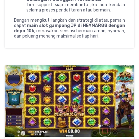
Tim support siap membantu jika ada kendala
selama proses pendaftaran atau bermain.
Dengan mengikuti langkah dan strategi di atas, pemain
dapat
main slot gampang JP di NEYMAR88 dengan
depo 10k
, merasakan sensasi bermain aman, nyaman,
dan peluang menang maksimal setiap hari.