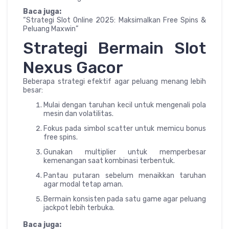
Baca juga:
“Strategi Slot Online 2025: Maksimalkan Free Spins &
Peluang Maxwin”
Strategi Bermain Slot
Nexus Gacor
Beberapa strategi efektif agar peluang menang lebih
besar:
Mulai dengan taruhan kecil untuk mengenali pola
mesin dan volatilitas.
Fokus pada simbol scatter untuk memicu bonus
free spins.
Gunakan multiplier untuk memperbesar
kemenangan saat kombinasi terbentuk.
Pantau putaran sebelum menaikkan taruhan
agar modal tetap aman.
Bermain konsisten pada satu game agar peluang
jackpot lebih terbuka.
Baca juga: