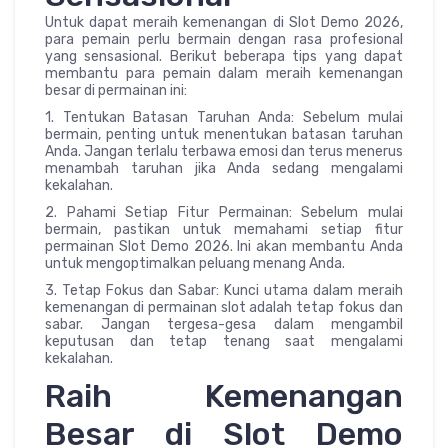
Untuk dapat meraih kemenangan di Slot Demo 2026,
para pemain perlu bermain dengan rasa profesional
yang sensasional. Berikut beberapa tips yang dapat
membantu para pemain dalam meraih kemenangan
besar di permainan ini:
1. Tentukan Batasan Taruhan Anda: Sebelum mulai
bermain, penting untuk menentukan batasan taruhan
Anda. Jangan terlalu terbawa emosi dan terus menerus
menambah taruhan jika Anda sedang mengalami
kekalahan.
2. Pahami Setiap Fitur Permainan: Sebelum mulai
bermain, pastikan untuk memahami setiap fitur
permainan Slot Demo 2026. Ini akan membantu Anda
untuk mengoptimalkan peluang menang Anda.
3. Tetap Fokus dan Sabar: Kunci utama dalam meraih
kemenangan di permainan slot adalah tetap fokus dan
sabar. Jangan tergesa-gesa dalam mengambil
keputusan dan tetap tenang saat mengalami
kekalahan.
Raih Kemenangan
Besar di Slot Demo