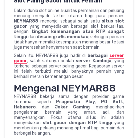
Slot Paling Gacor untuk Pemain
Dalam dunia slot online, kualitas permainan dan peluang
menang menjadi faktor utama bagi para pemain.
NEYMAR88
menonjol sebagai salah satu
situs slot
gacor
yang menyediakan berbagai slot berkualitas,
dengan
tingkat kemenangan atau RTP sangat
tinggi
dan
desain grafis memukau
, sehingga pemain
tidak hanya memiliki kesempatan menang besar tetapi
juga merasakan kenyamanan saat bermain.
Selain itu, NEYMAR88 juga hadir di
berbagai
server
gacor
, salah satunya adalah
server Kamboja
, yang
terkenal sebagai server paling gacor. Kegacoran server
ini telah terbukti melalui banyaknya pemain yang
berhasil meraih kemenangan besar.
Mengenal NEYMAR88
NEYMAR88 bekerja sama dengan provider game
ternama seperti
Pragmatic Play
,
PG Soft
,
Habanero
, dan
Joker Gaming
, menghadirkan
pengalaman bermain yang aman, adil, dan
menyenangkan. Fokus utama situs ini adalah
menyediakan
slot gacor dengan RTP tinggi
yang
memberikan peluang menang optimal bagi pemain dari
berbagai kalangan.