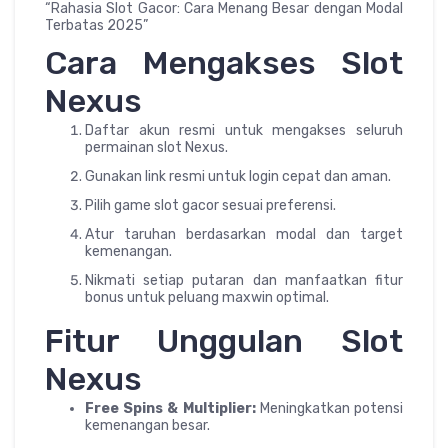
“Rahasia Slot Gacor: Cara Menang Besar dengan Modal
Terbatas 2025”
Cara Mengakses Slot
Nexus
Daftar akun resmi untuk mengakses seluruh
permainan slot Nexus.
Gunakan link resmi untuk login cepat dan aman.
Pilih game slot gacor sesuai preferensi.
Atur taruhan berdasarkan modal dan target
kemenangan.
Nikmati setiap putaran dan manfaatkan fitur
bonus untuk peluang maxwin optimal.
Fitur Unggulan Slot
Nexus
Free Spins & Multiplier:
Meningkatkan potensi
kemenangan besar.