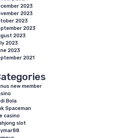
ecember 2023
ovember 2023
tober 2023
eptember 2023
gust 2023
ly 2023
ne 2023
ptember 2021
ategories
onus new member
sino
di Bola
nk Spaceman
ve casino
hjong slot
eymar88
ympus