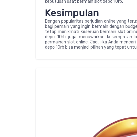
keputusan saat bermain slot depo 10rb.
Kesimpulan
Dengan popularitas perjudian online yang teru
bagi pemain yang ingin bermain dengan budget
tetap menikmati keseruan bermain slot online
depo 10rb juga menawarkan kesempatan b
permainan slot online. Jadi, jika Anda mencar
depo 10rb bisa menjadi pilihan yang tepat untu