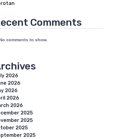
rotan
ecent Comments
No comments to show.
rchives
ly 2026
ne 2026
y 2026
ril 2026
rch 2026
ecember 2025
ovember 2025
tober 2025
eptember 2025