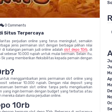
So
R
0 Comments
di Situs Terpercaya
aritas perjudian online yang terus meningkat, semakin
bagai jenis permainan slot dengan berbagai pilihan nilai
r di kalangan pemain judi online adalah
slot depo 10rb
, di
A
sebesar 10.000 rupiah untuk mulai bermain. Selain itu,
epo 5k yang memberikan fleksibilitas kepada pemain dengan
Ju
Ju
0rb?
Ma
n untuk menggambarkan jenis permainan slot online yang
Ap
it sebesar 10.000 rupiah. Dengan nilai deposit yang
Ma
eseruan bermain slot online tanpa perlu mengeluarkan
D
in yang ingin bermain dengan budget yang terbatas atau
mereka dalam dunia perjudian online.
N
epo 10rb
Oc
S
 dengan bermain slot depo 10rb. Beberapa di antaranya