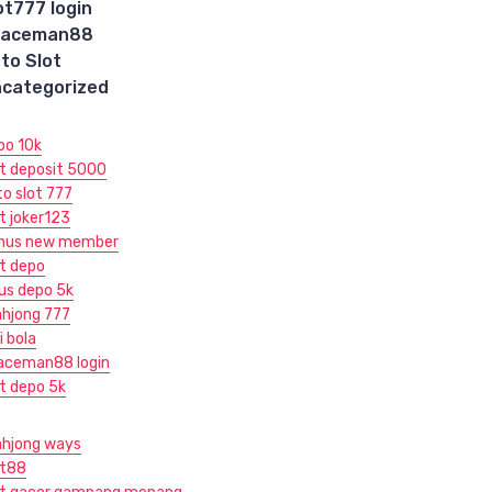
ot777 login
paceman88
to Slot
categorized
po 10k
ot deposit 5000
to slot 777
ot joker123
nus new member
ot depo
tus depo 5k
hjong 777
i bola
aceman88 login
ot depo 5k
hjong ways
ot88