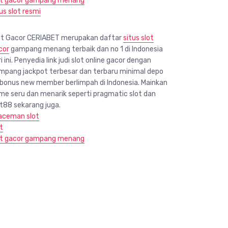
ot gacor gampang menang
us slot resmi
ot Gacor CERIABET merupakan daftar
situs slot
cor
gampang menang terbaik dan no 1 di Indonesia
i ini. Penyedia link judi slot online gacor dengan
mpang jackpot terbesar dan terbaru minimal depo
 bonus new member berlimpah di Indonesia. Mainkan
me seru dan menarik seperti pragmatic slot dan
ot88 sekarang juga.
aceman slot
t
ot gacor gampang menang