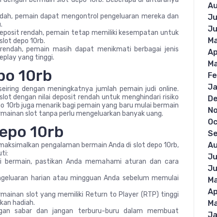
Au
endah, pemain dapat mengontrol pengeluaran mereka dan
Ju
.
Ju
deposit rendah, pemain tetap memiliki kesempatan untuk
Ma
lot depo 10rb.
t rendah, pemain masih dapat menikmati berbagai jenis
Ap
eplay yang tinggi.
Ma
po 10rb
Fe
Ja
seiring dengan meningkatnya jumlah pemain judi online.
ot dengan nilai deposit rendah untuk menghindari risiko
D
epo 10rb juga menarik bagi pemain yang baru mulai bermain
N
permainan slot tanpa perlu mengeluarkan banyak uang.
Oc
Depo 10rb
S
Au
ksimalkan pengalaman bermain Anda di slot depo 10rb,
ti:
Ju
ai bermain, pastikan Anda memahami aturan dan cara
Ju
ngeluaran harian atau mingguan Anda sebelum memulai
Ma
Ap
ermainan slot yang memiliki Return to Player (RTP) tinggi
an hadiah.
Ma
ngan sabar dan jangan terburu-buru dalam membuat
Ja